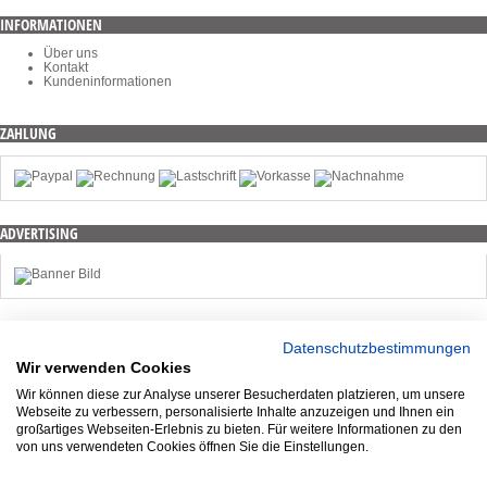
INFORMATIONEN
Über uns
Kontakt
Kundeninformationen
ZAHLUNG
ADVERTISING
KONTAKT
VERPAL VERPACKUNGEN GMBH
Datenschutzbestimmungen
Wir verwenden Cookies
Telefonnummer: 06441 / 210 897 - 0
E-Mail-Adresse: info@verpal.de
Wir können diese zur Analyse unserer Besucherdaten platzieren, um unsere
Webseite zu verbessern, personalisierte Inhalte anzuzeigen und Ihnen ein
Frankenstraße 20
großartiges Webseiten-Erlebnis zu bieten. Für weitere Informationen zu den
35583 Wetzlar
ZAHLUNGSARTEN
von uns verwendeten Cookies öffnen Sie die Einstellungen.
SERVICE